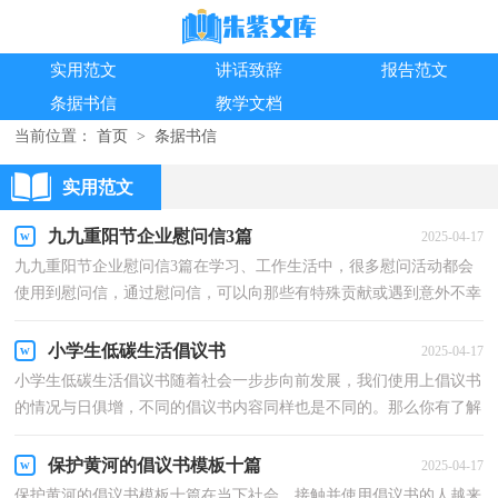
实用范文
讲话致辞
报告范文
条据书信
教学文档
当前位置：
首页
>
条据书信
实用范文
九九重阳节企业慰问信3篇
2025-04-17
九九重阳节企业慰问信3篇在学习、工作生活中，很多慰问活动都会
使用到慰问信，通过慰问信，可以向那些有特殊贡献或遇到意外不幸
的人表示慰问那么你有了解过慰问信吗？下面是小编为...
小学生低碳生活倡议书
2025-04-17
小学生低碳生活倡议书随着社会一步步向前发展，我们使用上倡议书
的情况与日俱增，不同的倡议书内容同样也是不同的。那么你有了解
过倡议书吗？下面是小编精心整理的小学生低碳生活...
保护黄河的倡议书模板十篇
2025-04-17
保护黄河的倡议书模板十篇在当下社会，接触并使用倡议书的人越来