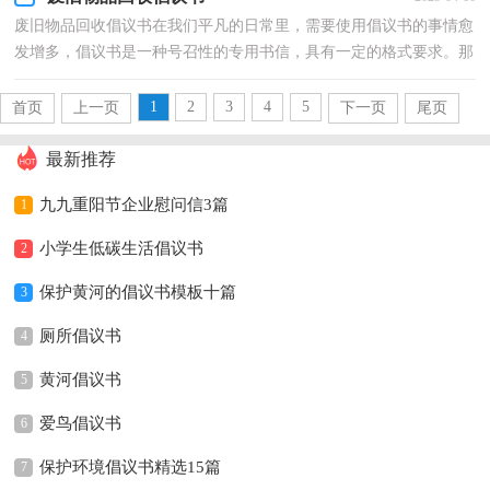
废旧物品回收倡议书在我们平凡的日常里，需要使用倡议书的事情愈
发增多，倡议书是一种号召性的专用书信，具有一定的格式要求。那
么问题来了，到底应如何写一份恰当的倡议书呢？以下是...
1
2
3
4
5
首页
上一页
下一页
尾页
最新推荐
九九重阳节企业慰问信3篇
1
小学生低碳生活倡议书
2
保护黄河的倡议书模板十篇
3
厕所倡议书
4
黄河倡议书
5
爱鸟倡议书
6
保护环境倡议书精选15篇
7