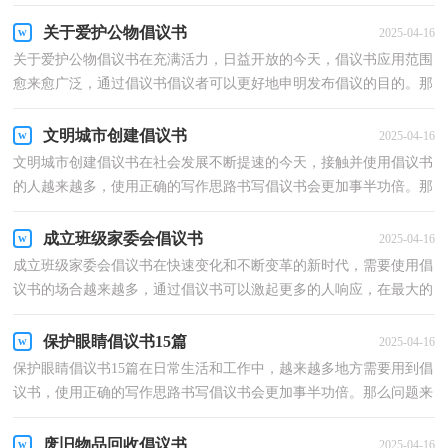
吗？下面是小编帮大家整理的爱护学校倡议书，欢迎阅...
关于爱护公物倡议书
2025-04-16
关于爱护公物倡议书在充满活力，日益开放的今天，倡议书应用范围
愈来愈广泛，通过倡议书倡议者可以更好地申明发布倡议的目的。那
么，怎么去写倡议书呢？下面是小编帮大家整理的关于爱...
文明城市创建倡议书
2025-04-16
文明城市创建倡议书在社会发展不断提速的今天，接触并使用倡议书
的人越来越多，使用正确的写作思路书写倡议书会更加事半功倍。那
要怎么写好倡议书呢？以下是小编为大家收集的文明...
成立班级家委会倡议书
2025-04-16
成立班级家委会倡议书在快速变化和不断变革的新时代，需要使用倡
议书的场合越来越多，通过倡议书可以激起更多的人响应，在最大的
范围内引人们起共鸣。相信许多人会觉得倡议书很难...
保护眼睛倡议书15篇
2025-04-16
保护眼睛倡议书15篇在日常生活和工作中，越来越多地方需要用到倡
议书，使用正确的写作思路书写倡议书会更加事半功倍。那么问题来
了，到底应如何写一份恰当的倡议书呢？下面是小编为...
废旧物品回收倡议书
2025-04-16