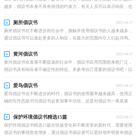
越多，倡议书本身不具有很强的约束力，有关人员可以表示响应，也
可以不表示响应。为了让您在写倡议书中更加简单方便...
厕所倡议书
2025-04-17
厕所倡议书在不断进步的社会中，接触并使用倡议书的人越来越多，
通过倡议书可以激起更多的人响应，在最大的范围内引人们起共鸣。
相信写倡议书是一个让许多人都头痛的问题，以下是小...
黄河倡议书
2025-04-17
黄河倡议书在发展不断提速的社会中，倡议书应用范围愈来愈广泛，
倡议书具有响应者不确定性的特征。来参考自己需要的倡议书吧！以
下是小编收集整理的黄河倡议书，欢迎大家分享。黄河...
爱鸟倡议书
2025-04-17
爱鸟倡议书在不断进步的时代，倡议书的使用频率越来越高，使用正
确的写作思路书写倡议书会更加事半功倍。还是对倡议书一筹莫展
吗？下面是小编为大家整理的爱鸟倡议书，仅供参考，希望...
保护环境倡议书精选15篇
2025-04-17
保护环境倡议书精选15篇在快速变化和不断变革的新时代，需要使用
倡议书的事情愈发增多，通过倡议书倡议者可以更好地申明发布倡议