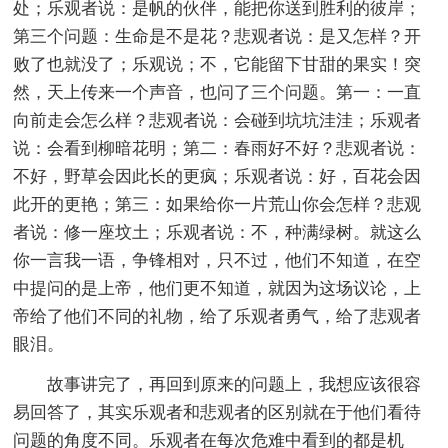
处；乐观者说：是帆的伙伴，能把你送到胜利的彼岸；
第三个问题：生命是不是花？悲观者说：是又怎样？开
败了也就没了；乐观说；不，它能留下甘甜的果实！突
然，天上传来一个声音，也问了三个问题。第一：一直
向前走会怎么样？悲观者说：会碰到坑坑洼洼；乐观者
说：会看到柳暗花明；第二：春雨好不好？悲观者说：
不好，野草会因此长的更疯；乐观者说：好，百花会因
此开的更艳；第三：如果给你一片荒山你会怎样？悲观
者说：修一座坟土；乐观者说：不，种满绿树。就这么
你一言我一语，争锋相对，只不过，他们不知道，在空
中提问的是上帝，他们更不知道，就因为这场议论，上
帝给了他们不同的礼物，给了乐观者勇气，给了悲观者
眼泪。
故事讲完了，再回到原来的问题上，我想应该很容
易回答了，其实乐观者和悲观者的区别就在于他们看待
问题的角度不同。乐观者在每次危难中看到的都是机