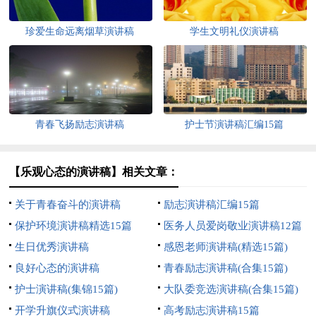
珍爱生命远离烟草演讲稿
学生文明礼仪演讲稿
青春飞扬励志演讲稿
护士节演讲稿汇编15篇
【乐观心态的演讲稿】相关文章：
关于青春奋斗的演讲稿
励志演讲稿汇编15篇
保护环境演讲稿精选15篇
医务人员爱岗敬业演讲稿12篇
生日优秀演讲稿
感恩老师演讲稿(精选15篇)
良好心态的演讲稿
青春励志演讲稿(合集15篇)
护士演讲稿(集锦15篇)
大队委竞选演讲稿(合集15篇)
开学升旗仪式演讲稿
高考励志演讲稿15篇