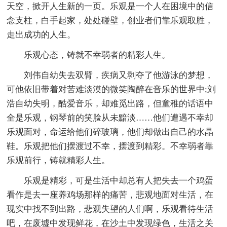
天空，掀开人生新的一页。乐观是一个人在困境中的信
念支柱，白手起家，处处碰壁，创业者们靠乐观取胜，
走出成功的人生。
乐观心态，铸就不幸弱者的精彩人生。
刘伟自幼失去双臂，疾病又剥夺了他游泳的梦想，
可他依旧带着对苦难淡漠的微笑陶醉在音乐的世界中;刘
浩自幼失明，酷爱音乐，却难觅出路，但童稚的话语中
全是乐观，钢琴前的笑脸从未黯淡……他们遭遇不幸却
乐观面对，命运给他们碎玻璃，他们却做出自己的水晶
鞋。乐观把他们摆渡过不幸，摆渡到精彩。不幸弱者靠
乐观前行，铸就精彩人生。
乐观是精彩，可是生活中却总有人把失去一个鸡蛋
看作是去一座养鸡场那样的痛苦，悲观地面对生活，在
现实中找不到出路，悲观失望的人们啊，乐观看待生活
吧，在废墟中发现鲜花，在沙土中发现绿色，生活之关