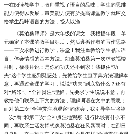
一在阅读教学中，教师重视了语言的品味，学生的思维
能力便得以发展，审美能力便有所提高课堂教学就应交
给学生品味语言的方法，授人以渔
《莫泊桑拜师》是六年级的课文，我根据年段、单
元确定了本课的教学目标后，然后遵循作者的写作思路
——三次求教进行教学，课堂上我注重教给学生品味语
言、体会情感的基本方法。如当莫泊桑第一次求教福楼
拜时，福楼拜说：是你的功夫还不到家！我抓住“功
夫”这个学生感到疑惑处，先教给学生查字典方法理解本
意，再通过全课的学习，说说“功夫”到底指什么？还有
对“烙印”、“全神贯注”理解，先要求学生说说本意，再
教给他们联系上下文的方法，理解词语在文中的意思；
而对第二次“全神贯注地观察”的体会，我引导学生将第
一次“看“和第二次“全神贯注地观察”进行比较有什么不
同，再联系生活发挥想像莫泊桑在狂风暴雨时，在烈日