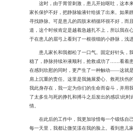
这时，由于胃管刺激，患儿开始呕吐，这本
家长保护不好，把静脉输液针给拔了出来。如果
寻找静脉。可是患儿的四肢末梢循环很不好，而
道，这个时候肯定是越着急越扎不上，所以我在心里
于在患儿的眉弓上看到了一根很细的小静脉，浅进针
患儿家长和我都松了一口气。固定好针头，
稳了，静脉持续补液顺利，抢救成功了……看着
在感到欣慰的同时，更产生了一种触动——这就
肩上沉重的责任。这里是我施展爱心、救死扶伤的
我此身存在，我一定为你们的生命而奋斗，并用我
了太多生与死的挣扎和搏斗之后发出的感叹!此时
情。
在此后的工作中，我更加珍惜每一个锻练自
每一天里，我都让微笑漾在我的脸上。看到患儿家