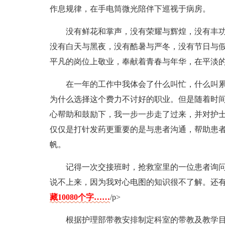
作息规律，在手电筒微光陪伴下巡视于病房。
没有鲜花和掌声，没有荣耀与辉煌，没有丰
没有白天与黑夜，没有酷暑与严冬，没有节日与
平凡的岗位上敬业，奉献着青春与年华，在平淡
在一年的工作中我体会了什么叫忙，什么叫
为什么选择这个费力不讨好的职业。但是随着时
心帮助和鼓励下，我一步一步走了过来，并对护
仅仅是打针发药更重要的是与患者沟通，帮助患
帆。
记得一次交接班时，抢救室里的一位患者询
说不上来，因为我对心电图的知识很不了解。还
藏10080个字……
/p>
根据护理部带教安排制定科室的带教及教学目