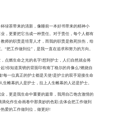
一杯绿茶带来的清新，像睡前一本好书带来的精神小
事业，更要把它当成一种责任。对于责任，每个人都有
，教师的职责是培育人才，而我的职责是救死扶伤，给
。“把工作做到位”，是我一直在追求和努力的方向。
，点燃生命之光的名字!想到护士，人们自然就会将
起!你知道英镑的背面印有南丁格尔的肖像么?燃烧自
傲!每一位真正的护士都是天使!是护士的双手迎接生命
开人生帷幕的人是护士，拉上人生帷幕的人还是护士。
职业，更是我生命中重要的篇章，我用自己饱含激情的
滴滴化作生命画卷中那美妙的色彩;去体会把工作做到
热爱的工作做到位，做更好!