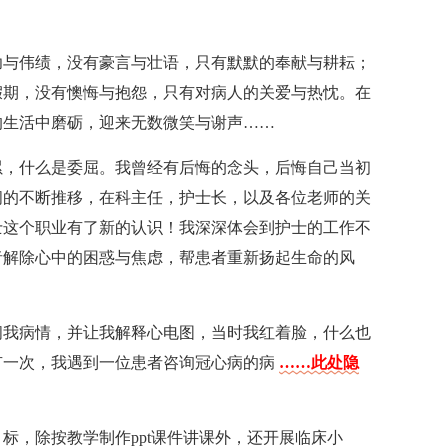
功与伟绩，没有豪言与壮语，只有默默的奉献与耕耘；
假期，没有懊悔与抱怨，只有对病人的关爱与热忱。在
的生活中磨砺，迎来无数微笑与谢声……
累，什么是委屈。我曾经有后悔的念头，后悔自己当初
间的不断推移，在科主任，护士长，以及各位老师的关
士这个职业有了新的认识！我深深体会到护士的工作不
者解除心中的困惑与焦虑，帮患者重新扬起生命的风
问我病情，并让我解释心电图，当时我红着脸，什么也
有一次，我遇到一位患者咨询冠心病的病
……此处隐
标，除按教学制作ppt课件讲课外，还开展临床小