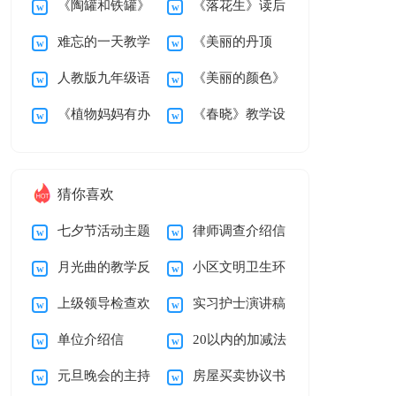
《陶罐和铁罐》
《落花生》读后
岭》第二课时教学设
后感200字
难忘的一天教学
《美丽的丹顶
教学设计15篇
感
计
人教版九年级语
《美丽的颜色》
设计
鹤》教学设计
《植物妈妈有办
《春晓》教学设
文上册《雨说》教学
教学设计
法》教学设计15篇
计
设计
猜你喜欢
七夕节活动主题
律师调查介绍信
月光曲的教学反
小区文明卫生环
策划方案13篇
上级领导检查欢
实习护士演讲稿
思15篇
境建议书
单位介绍信
20以内的加减法
迎词通用15篇
12篇
元旦晚会的主持
房屋买卖协议书
【荐】
的教学反思