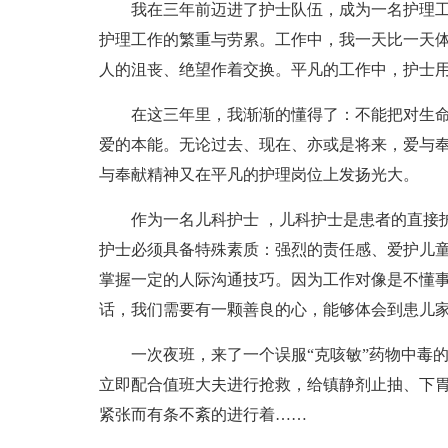
我在三年前迈进了护士队伍，成为一名护理
护理工作的繁重与劳累。工作中，我一天比一天
人的沮丧、绝望作着交换。平凡的工作中，护士
在这三年里，我渐渐的懂得了：不能把对生
爱的本能。无论过去、现在、亦或是将来，爱与
与奉献精神又在平凡的护理岗位上发扬光大。
作为一名儿科护士 ，儿科护士是患者的直接
护士必须具备特殊素质：强烈的责任感、爱护儿
掌握一定的人际沟通技巧。因为工作对像是不懂
话，我们需要有一颗善良的心，能够体会到患儿家长
一次夜班，来了一个误服“克咳敏”药物中毒
立即配合值班大夫进行抢救，给镇静剂止抽、下
紧张而有条不紊的进行着……