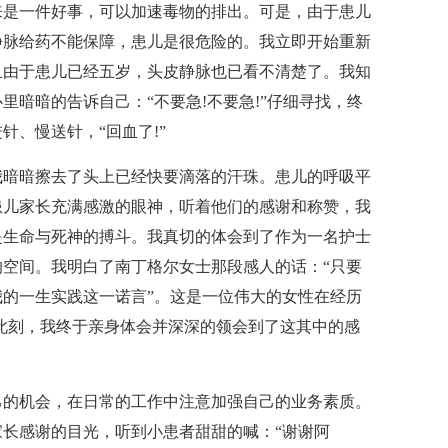
来是一件好事，可以加速毒物的排出。可是，由于患儿
静脉给药不能保障，患儿是很危险的。我立即开始重新
且由于患儿已经五岁，头皮静脉也已看不清楚了。我知
暗暗的告诉自己：“不要急!不要急!”仔细寻找，终
、慢送针，“回血了!”
我暗暗擦去了头上已经快要滴落的汗珠。患儿的呼吸平
患儿家长充满感激的眼神，听着他们的感谢和称赞，我
是生命与死神的搏斗。我真切的体会到了作为一名护士
空间。我明白了南丁格尔女士那段感人的话：“只要
的一生实践这一诺言”。这是一位伟大的女性在经历
此刻，我终于亲身体会并深深的领会到了这其中的感
己的机会，在日常的工作中注意加强自己的业务素质。
长感谢的目光，听到小患者甜甜的喊：“谢谢阿