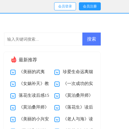
会员登录
会员注册
最新推荐
《美丽的武夷
珍爱生命远离烟
《女娲补天》教
《一次成功的实
山》教学设计
草演讲稿
落花生读后感15
《莫泊桑拜师》
学设计
验》教学设计
《莫泊桑拜师》
《落花生》读后
篇
教学反思
《美丽的小兴安
《老人与海》读
教学设计
感15篇