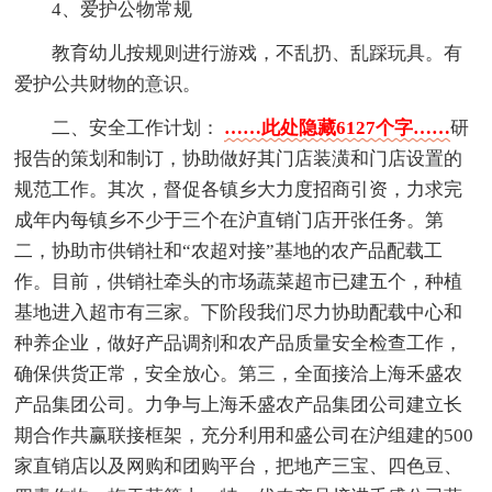
4、爱护公物常规
教育幼儿按规则进行游戏，不乱扔、乱踩玩具。有
爱护公共财物的意识。
二、安全工作计划：
……此处隐藏6127个字……
研
报告的策划和制订，协助做好其门店装潢和门店设置的
规范工作。其次，督促各镇乡大力度招商引资，力求完
成年内每镇乡不少于三个在沪直销门店开张任务。第
二，协助市供销社和“农超对接”基地的农产品配载工
作。目前，供销社牵头的市场蔬菜超市已建五个，种植
基地进入超市有三家。下阶段我们尽力协助配载中心和
种养企业，做好产品调剂和农产品质量安全检查工作，
确保供货正常，安全放心。第三，全面接洽上海禾盛农
产品集团公司。力争与上海禾盛农产品集团公司建立长
期合作共赢联接框架，充分利用和盛公司在沪组建的500
家直销店以及网购和团购平台，把地产三宝、四色豆、