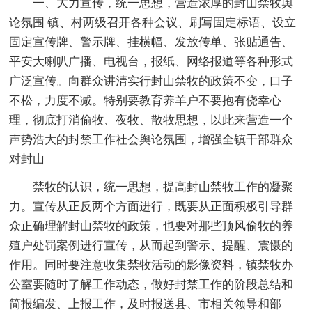
一、大力宣传，统一思想，营造浓厚的封山禁牧舆
论氛围 镇、村两级召开各种会议、刷写固定标语、设立
固定宣传牌、警示牌、挂横幅、发放传单、张贴通告、
平安大喇叭广播、电视台，报纸、网络报道等各种形式
广泛宣传。向群众讲清实行封山禁牧的政策不变，口子
不松，力度不减。特别要教育养羊户不要抱有侥幸心
理，彻底打消偷牧、夜牧、散牧思想，以此来营造一个
声势浩大的封禁工作社会舆论氛围，增强全镇干部群众
对封山
禁牧的认识，统一思想，提高封山禁牧工作的凝聚
力。宣传从正反两个方面进行，既要从正面积极引导群
众正确理解封山禁牧的政策，也要对那些顶风偷牧的养
殖户处罚案例进行宣传，从而起到警示、提醒、震慑的
作用。同时要注意收集禁牧活动的影像资料，镇禁牧办
公室要随时了解工作动态，做好封禁工作的阶段总结和
简报编发、上报工作，及时报送县、市相关领导和部