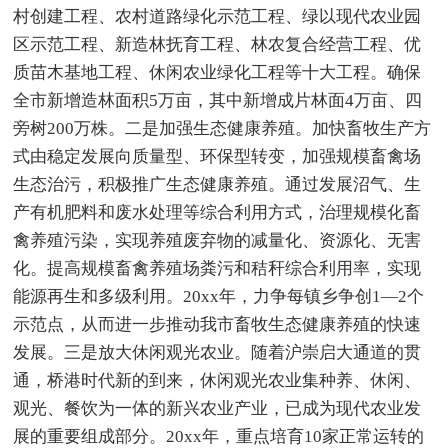
村创建工程、农村道路绿化示范工程、绿以现代农业园
区示范工程、新造林抚育工程、林农复合经营工程、优
质苗木基地工程、休闲农业绿化工程等十大工程。确保
全市新增造林面积5万亩，其中新增成片林面4万亩、四
旁树200万株。二是加强生态健康养殖。加快畜牧生产方
式由稳定发展向质量型、环保型转变，加强规模畜禽场
生态治污，积极推广生态健康养殖。通过发展沼气、生
产有机肥料和废水处理等综合利用方式，治理规模化畜
禽养殖污染，实现养殖废弃物的减量化、资源化、无害
化。提高规模畜禽养殖场粪污和秸秆综合利用率，实现
能源再生和多级利用。20xx年，力争每镇乡争创1—2个
示范点，从而进一步推动我市畜牧生态健康养殖的快速
发展。三是放大休闲观光农业。随着沪崇启大通道的贯
通，桥港时代新的到来，休闲观光农业集种养、休闲、
观光、餐饮为一体的新兴农业产业，已成为现代农业发
展的重要组成部分。20xx年，重点培育10家正常运转的