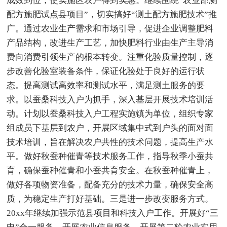
成效到位，使实施区农户得到实惠。继续围绕“农业部测
配方施肥试点县项目”，切实搞好“测土配方施肥技术”推
广。通过农业生产需求和市场引导，促进企业调整肥料
产品结构，改进生产工艺，加快肥料行业由生产主导消
费向消费引领生产的根本转变。注重化验质量控制，逐
步改善化验室装备条件，保证化验处于良好的运行状
态。提高测试高效率和测试水平，满足测土服务的要
求。以蚕桑科技入户为抓手，深入基层开展技术培训活
动。计划以蚕桑科技入户工程实施镇为单位，组织专家
组成员下基层到农户，开展区域集中式到户头的面对面
技术培训，旨在解决农户共性的技术问题，提高生产水
平。做好秋蚕种催青等技术服务工作，指导秋季小蚕共
育，确保蚕种催青和小蚕共育安全。在秋蚕种催青上，
做好各项物资准备，配备充分的技术力量，确保安全高
质，为稳定生产打好基础。三是进一步改变服务方式。
20xx年继续加强示范县项目和科技入户工作。开展好“三