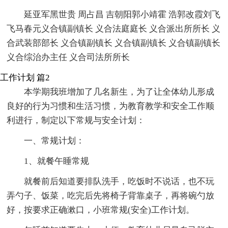
延亚军黑世贵 周占昌 吉朝阳郭小靖霍 浩郭改霞刘飞
飞马春元义合镇副镇长 义合法庭庭长 义合派出所所长 义
合武装部部长 义合镇副镇长 义合镇副镇长 义合镇副镇长
义合综治办主任 义合司法所所长
工作计划 篇2
本学期我班增加了几名新生，为了让全体幼儿形成
良好的行为习惯和生活习惯，为教育教学和安全工作顺
利进行，制定以下常规与安全计划：
一、常规计划：
1、就餐午睡常规
就餐前后知道要排队洗手，吃饭时不说话，也不玩
弄勺子、饭菜，吃完后先将椅子背靠桌子，再将碗勺放
好，按要求正确漱口，小班常规(安全)工作计划。