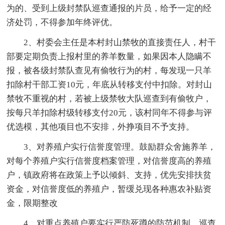
为的、受到上级封禁队巡查通报的片员，给予一定的经
济处罚，不得参加年终评优。
2、村委会主任是本村封山禁牧的直接责任人，村干
部要定期负责上报村里的养羊数量，如果因本人隐瞒不
报，被各级封禁队查见有偷牧行为的村，每发现一只羊
扣除村干部工资10元，年底从转移支付中扣除。对封山
禁牧不重视的村，若被上级禁牧大队巡查到有偷牧户，
按每只羊扣除村级转移支付20元，该村同年不得参与评
优选模，其他项目也不安排，外挣项目不予支持。
3、对养殖户实行信誉度管理。鼓励群众舍施养羊，
对每个养殖户实行信誉度档案管理，对信誉度高的养殖
户，镇政府将在政策上予以倾斜、支持，优先安排扶贫
资金，对信誉度低的养殖户，暂缓兑现各种惠农补贴资
金，限期整改
4、对重点养殖户要实行严防死蹲的防范机制，巡查