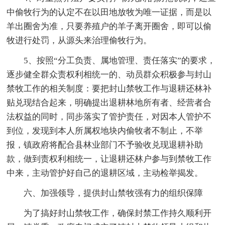
中偷牧行为的认定不在以田地放牧为唯一证据，而是以
羊出圈舍为准，只要养殖户的羊子离开圈舍，即可以偷
牧进行处罚，从源头来治理偷牧行为。
5、按照“分工负责、属地管理、责任落实”的要求，
逐步健全群众责权利相统一的、动员群众积极参与封山
禁牧工作的相关制度：要把封山禁牧工作与退耕还林补
贴兑现结合起来，明确提出退耕林地所有者、经营者合
法权益的同时，同步落实了管护责任，对因本人管护不
到位，发现到本人所属权地块内偷牧者不制止，不举
报，镇政府将配合县林业部门不予验收兑现退耕补助
款，做到责权利相统一，让退耕还林户参与到禁牧工作
中来，主动管护好自己的退耕区域，主动检举揭发。
六、加强领导，提供封山禁牧强有力的组织保障
为了搞好封山禁牧工作，确保封禁工作持久顺利开