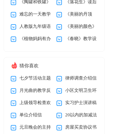
《陶罐和铁罐》
《落花生》读后
岭》第二课时教学设
后感200字
难忘的一天教学
《美丽的丹顶
教学设计15篇
感
计
人教版九年级语
《美丽的颜色》
设计
鹤》教学设计
《植物妈妈有办
《春晓》教学设
文上册《雨说》教学
教学设计
法》教学设计15篇
计
设计
猜你喜欢
七夕节活动主题
律师调查介绍信
月光曲的教学反
小区文明卫生环
策划方案13篇
上级领导检查欢
实习护士演讲稿
思15篇
境建议书
单位介绍信
20以内的加减法
迎词通用15篇
12篇
元旦晚会的主持
房屋买卖协议书
【荐】
的教学反思