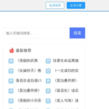
会员登录
会员注册
最新推荐
《美丽的武夷
珍爱生命远离烟
《女娲补天》教
《一次成功的实
山》教学设计
草演讲稿
落花生读后感15
《莫泊桑拜师》
学设计
验》教学设计
《莫泊桑拜师》
《落花生》读后
篇
教学反思
《美丽的小兴安
《老人与海》读
教学设计
感15篇