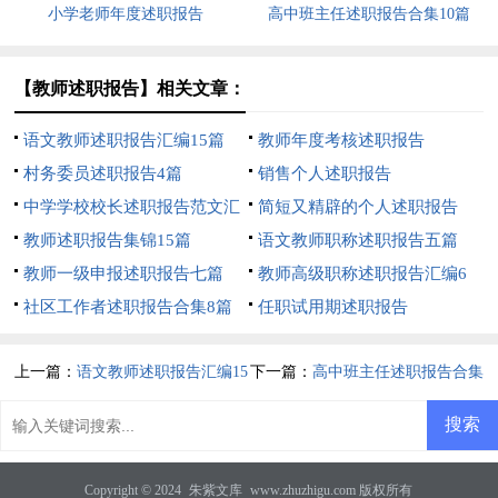
小学老师年度述职报告
高中班主任述职报告合集10篇
【教师述职报告】相关文章：
语文教师述职报告汇编15篇
教师年度考核述职报告
村务委员述职报告4篇
销售个人述职报告
中学学校校长述职报告范文汇
简短又精辟的个人述职报告
总6篇
教师述职报告集锦15篇
语文教师职称述职报告五篇
教师一级申报述职报告七篇
教师高级职称述职报告汇编6
社区工作者述职报告合集8篇
篇
任职试用期述职报告
上一篇：
语文教师述职报告汇编15
下一篇：
高中班主任述职报告合集
篇
10篇
Copyright © 2024
朱紫文库
www.zhuzhigu.com 版权所有