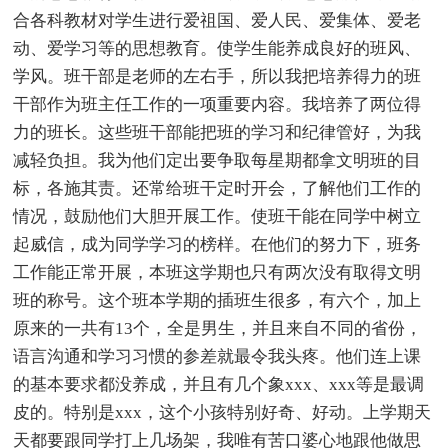
合各科教材对学生进行爱祖国、爱人民、爱集体、爱老
动、爱学习等的思想教育。使学生能养成良好的班风、
学风。班干部是老师的左右手，所以我把培养得力的班
干部作为班主任工作的一项重要内容。我培养了两位得
力的班长。这些班干部能把班的学习和纪律管好，为我
减轻负担。我为他们定出要争取每星期都拿文明班的目
标，各施其责。还常给班干定时开会，了解他们工作的
情况，鼓励他们大胆开展工作。使班干能在同学中树立
起威信，成为同学学习的榜样。在他们的努力下，班务
工作能正常开展，本班这学期也只有两次没有取得文明
班的称号。这个班本学期的插班生很多，有六个，加上
原来的一共有13个，全是男生，并且来自不同的省份，
语言沟通和学习习惯的参差就最令我头疼。他们连上课
的基本要求都没养成，并且有几个象xxx、xxx等是最调
皮的。特别是xxx，这个小孩特别好奇、好动。上学期天
天都要跟同学打上几场架，我唯有苦口婆心地跟他做思