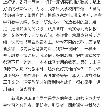
上好课。备好一节课，写好一篇切实有用的教案，是上
好课的根本保证。为此，我常出入学校图书馆，大量阅
读教研论文，集思广益，博采众家之长;课余时间，注意
学习教学大纲、教参，研究教材，吃透教材的重、难
点，把握知识间的联系，认真备课、确实做到既备教
材、又备学生，还要备设问、备作业。构思成熟后，详
细、认真地书写在教案本上。针对不同的类型，无论是
新授课、练习课还是复习课，我都一视同仁、一样重
视，教案一律详写。我坚信，好的老师、好的课堂教学
都离不开一篇篇、一本本优秀实用的教案。另外，上课
前除了认真书写教案外，还要做好其他的准备工作，诸
如小黑板、制作课件、教具准备等等。总之，课前准备
工作充分、课堂教学才能做到胸有成竹、得心应手、运
用自如、游刃有余。
新课程改革确立学生是学习的主体，教师应成为学
生学习的合作者、组织者、引导者，因此课堂中我努力