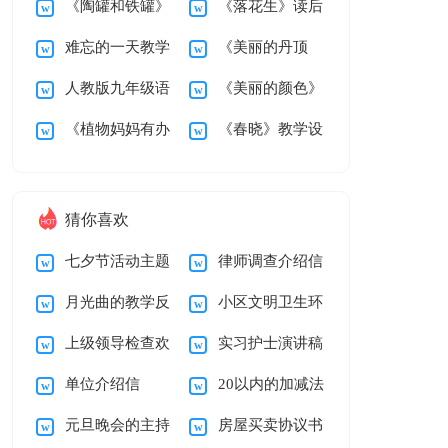
《陶罐和铁罐》
《落花生》读后
岭》第二课时教学设
后感200字
难忘的一天教学
《美丽的丹顶
教学设计15篇
感
计
人教版九年级语
《美丽的颜色》
设计
鹤》教学设计
《植物妈妈有办
《春晓》教学设
文上册《雨说》教学
教学设计
法》教学设计15篇
计
设计
猜你喜欢
七夕节活动主题
律师调查介绍信
月光曲的教学反
小区文明卫生环
策划方案13篇
上级领导检查欢
实习护士演讲稿
思15篇
境建议书
单位介绍信
20以内的加减法
迎词通用15篇
12篇
元旦晚会的主持
房屋买卖协议书
【荐】
的教学反思