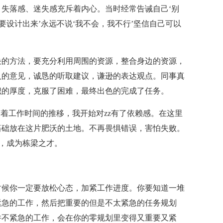
失落感、迷失感充斥着内心。当时经常告诫自己‘别
要设计出来’永远不说‘我不会，我不行’坚信自己可以
决的方法，要充分利用周围的资源，整合身边的资源，
人的意见，诚恳的听取建议，谦逊的表达观点。同事真
识的厚度，克服了困难，最终出色的完成了任务。
随着工作时间的推移，我开始对zz有了依赖感。在这里
基础放在这片肥沃的土地。不再畏惧错误，害怕失败。
树，成为栋梁之才。
时候你一定要放松心态，加紧工作进度。你要知道一堆
紧急的工作，然后把重要的但是不太紧急的任务规划
并不紧急的工作，会在你的零规划里变得又重要又紧