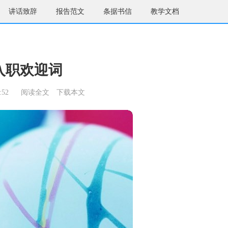
讲话致辞
报告范文
条据书信
教学文档
入职欢迎词
:52
阅读全文
下载本文