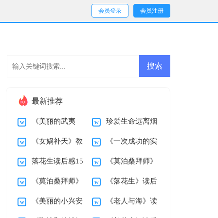
会员登录
会员注册
最新推荐
《美丽的武夷
珍爱生命远离烟
《女娲补天》教
《一次成功的实
山》教学设计
草演讲稿
落花生读后感15
《莫泊桑拜师》
学设计
验》教学设计
《莫泊桑拜师》
《落花生》读后
篇
教学反思
《美丽的小兴安
《老人与海》读
教学设计
感15篇