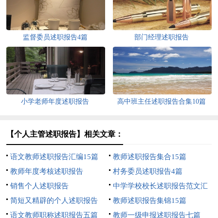
监督委员述职报告4篇
部门经理述职报告
小学老师年度述职报告
高中班主任述职报告合集10篇
【个人主管述职报告】相关文章：
语文教师述职报告汇编15篇
教师述职报告集合15篇
教师年度考核述职报告
村务委员述职报告4篇
销售个人述职报告
中学学校校长述职报告范文汇
简短又精辟的个人述职报告
总6篇
教师述职报告集锦15篇
语文教师职称述职报告五篇
教师一级申报述职报告七篇