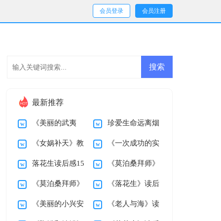
会员登录
会员注册
最新推荐
《美丽的武夷
珍爱生命远离烟
《女娲补天》教
《一次成功的实
山》教学设计
草演讲稿
落花生读后感15
《莫泊桑拜师》
学设计
验》教学设计
《莫泊桑拜师》
《落花生》读后
篇
教学反思
《美丽的小兴安
《老人与海》读
教学设计
感15篇