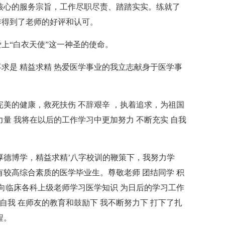
核心的服务宗旨，工作尽职尽责、踏踏实实。练就了
作得到了老师的好评和认可。
上“白衣天使”这一神圣的使命。
求是 精益求精 热爱医学事业的我立志献身于医学事
完美的健康，救死扶伤 不辞艰辛 ，执着追求，为祖国
量 我将在以后的工作学习中更加努力 不断充实 自我
厚德博学，精益求精’八字校训的鞭策下，我努力学
有较高综合素质的医学毕业生。尊敬老师 团结同学 积
极向临床各科上级老师学习医学知识 为日后的学习工作
自我 在师友的教育和鼓励下 我不断努力下 打下了扎
程。