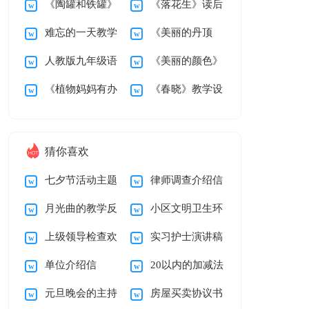
《陶罐和铁罐》
《落花生》读后
岭》第二课时教学设
后感200字
难忘的一天教学
《美丽的丹顶
教学设计15篇
感
计
人教版九年级语
《美丽的颜色》
设计
鹤》教学设计
《植物妈妈有办
《春晓》教学设
文上册《雨说》教学
教学设计
法》教学设计15篇
计
设计
猜你喜欢
七夕节活动主题
律师调查介绍信
月光曲的教学反
小区文明卫生环
策划方案13篇
上级领导检查欢
实习护士演讲稿
思15篇
境建议书
单位介绍信
20以内的加减法
迎词通用15篇
12篇
元旦晚会的主持
房屋买卖协议书
【荐】
的教学反思