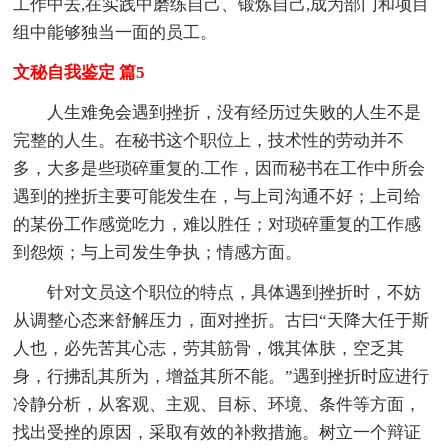
工作中去,在实践中磨练自己、锻炼自己,成为部门和项目
组中能够独当一面的员工。
文秘自我鉴定 篇5
人生难免会遇到挫折，没有经历过失败的人生不是
完整的人生。在秘书这个职位上，技术性的劳动并不
多，大多是些琐碎重复的.工作，因而秘书在工作中所会
遇到的挫折主要可能发生在，与上司沟通不好；上司给
的某份工作感觉吃力，难以胜任；对琐碎重复的工作感
到怨烦；与上司发生争执；情感方面。
针对文员这个职位的特点，具体遇到挫折时，不妨
从调整心态来舒解压力，面对挫折。古曰“天降大任于斯
人也，必先苦其心志，劳其筋骨，饿其体肤，空乏其
身，行拂乱其所为，增益其所不能。”遇到挫折时应进行
冷静分析，从客观、主观、目标、环境、条件等方面，
找出受挫的原因，采取有效的补救措施。树立一个辩证